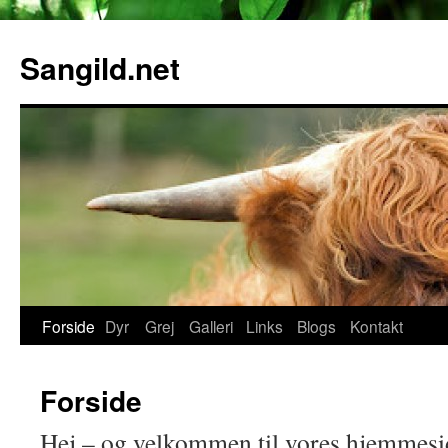
Hop
til
Sangild.net
indhold
Forside
Dyr
Grej
Galleri
Links
Blogs
Kontakt
Forside
Hej – og velkommen til vores hjemmesi